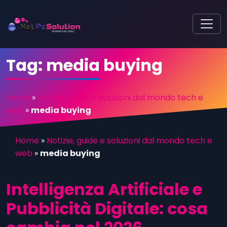
Tag:
media buying
Home
»
Notizie, guide e soluzioni dal mondo tech e
web
»
media buying
Home
»
Notizie, guide e soluzioni dal mondo tech e
web
»
media buying
Intelligenza Artificiale e
Pubblicità Digitale: cosa