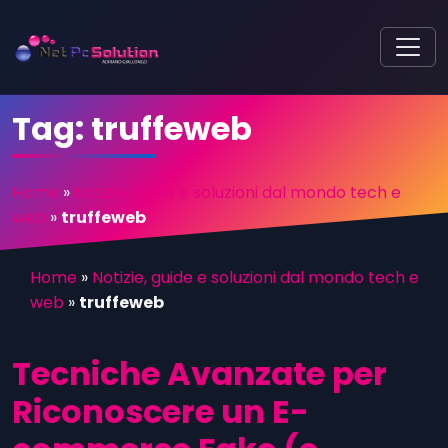
Tag:
truffeweb
Home
»
Notizie, guide e soluzioni dal mondo tech e
web
»
truffeweb
Home
»
Notizie, guide e soluzioni dal mondo tech e
web
»
truffeweb
Tecniche Avanzate per
Riconoscere un E-